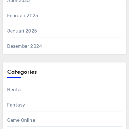
April 2025
Februari 2025
Januari 2025
Desember 2024
Categories
Berita
Fantasy
Game Online