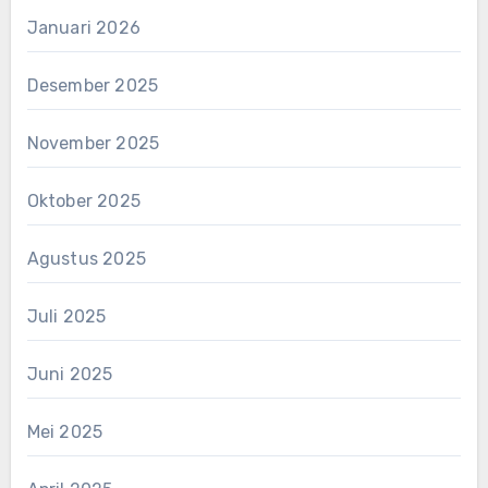
Januari 2026
Desember 2025
November 2025
Oktober 2025
Agustus 2025
Juli 2025
Juni 2025
Mei 2025