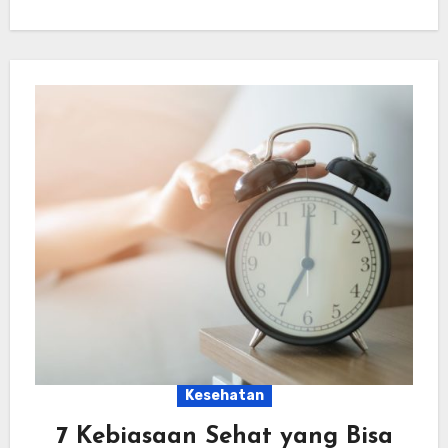
Kesehatan
7 Kebiasaan Sehat yang Bisa